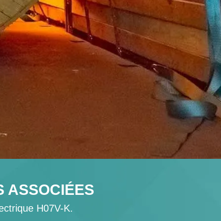
S ASSOCIÉES
lectrique H07V-K.