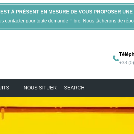
 EST À PRÉSENT EN MESURE DE VOUS PROPOSER UNE 
us contacter pour toute demande Fibre. Nous tâcherons de répo
Télép
+33 (0
UITS
NOUS SITUER
SEARCH