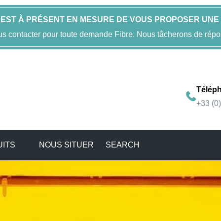
 EST À PRÉSENT EN MESURE DE VOUS PROPOSER UNE 
us contacter pour toute demande Fibre. Nous tâcherons de répo
Télép
+33 (0
UITS
NOUS SITUER
SEARCH