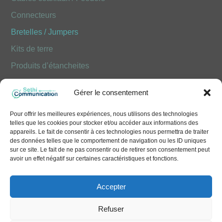
Connecteurs
Bretelles / Jumpers
Kits de terre
Produits d’étancheites
Produits Optiques FOLAN
Gérer le consentement
NOUS CONTACTER
Pour offrir les meilleures expériences, nous utilisons des technologies
telles que les cookies pour stocker et/ou accéder aux informations des
10 Avenue Émile Aillaud - 91350 Grigny
appareils. Le fait de consentir à ces technologies nous permettra de traiter
des données telles que le comportement de navigation ou les ID uniques
+33 (0)1 41 83 68 50
sur ce site. Le fait de ne pas consentir ou de retirer son consentement peut
avoir un effet négatif sur certaines caractéristiques et fonctions.
contact@sethi-communication.com
Accepter
Refuser