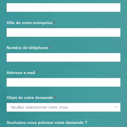
m
a
i
l
v
Ville de votre entreprise
*
o
t
r
e
d
Numéro de téléphone
*
e
m
a
n
d
Adresse e-mail
*
e
Objet de votre demande
*
Souhaitez-vous préciser votre demande ?