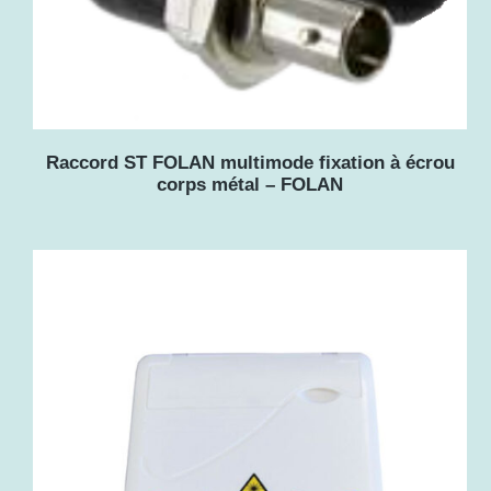
l
u
s
r
Raccord ST FOLAN multimode fixation à écrou
é
corps métal – FOLAN
c
e
n
t
a
u
p
l