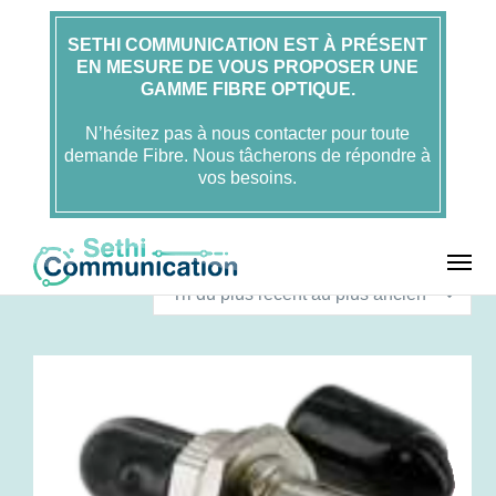
SETHI COMMUNICATION EST À PRÉSENT
EN MESURE DE VOUS PROPOSER UNE
GAMME FIBRE OPTIQUE.
N’hésitez pas à nous contacter pour toute
demande Fibre. Nous tâcherons de répondre à
vos besoins.
T
4 résultats affichés
r
Tri du plus récent au plus ancien
i
é
d
u
p