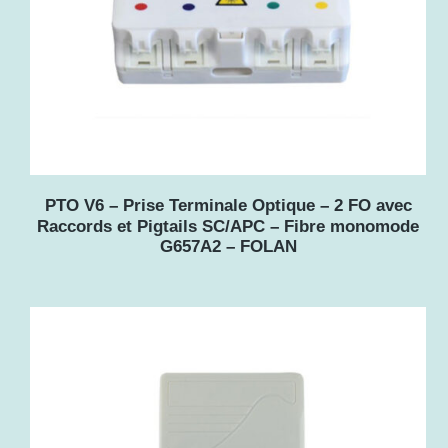
u
s
a
n
c
PTO V6 – Prise Terminale Optique – 2 FO avec
i
Raccords et Pigtails SC/APC – Fibre monomode
G657A2 – FOLAN
e
n