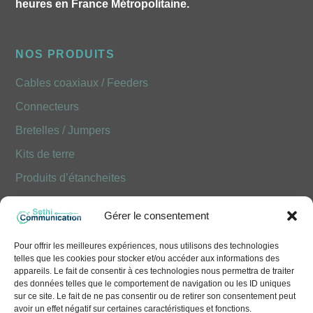
heures en France Métropolitaine.
NOS PRODUITS
Cables coaxiaux / Feeders
Connecteurs
Bretelles / Jumpers
Kits de terre
Produits d’étancheites
Produits Optiques FOLAN
Gérer le consentement
NOUS CONTACTER
Pour offrir les meilleures expériences, nous utilisons des technologies
telles que les cookies pour stocker et/ou accéder aux informations des
10 Avenue Émile Aillaud - 91350 Grigny
appareils. Le fait de consentir à ces technologies nous permettra de traiter
des données telles que le comportement de navigation ou les ID uniques
+33 (0)1 41 83 68 50
sur ce site. Le fait de ne pas consentir ou de retirer son consentement peut
avoir un effet négatif sur certaines caractéristiques et fonctions.
contact@sethi-communication.com