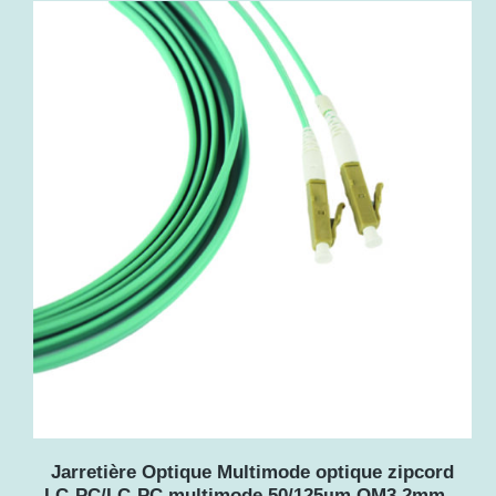
Jarretière Optique Multimode optique zipcord
LC-PC/LC-PC multimode 50/125µm OM3 2mm –