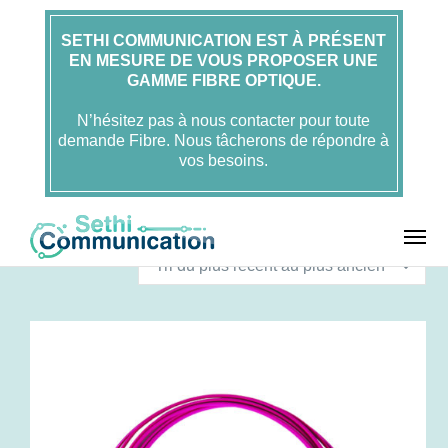
SETHI COMMUNICATION EST À PRÉSENT
EN MESURE DE VOUS PROPOSER UNE
GAMME FIBRE OPTIQUE.
N’hésitez pas à nous contacter pour toute
demande Fibre. Nous tâcherons de répondre à
vos besoins.
T
12 résultats affichés
r
Tri du plus récent au plus ancien
i
é
d
u
p