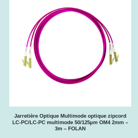
u
s
a
n
c
i
e
n
Jarretière Optique Multimode optique zipcord
LC-PC/LC-PC multimode 50/125µm OM4 2mm –
3m – FOLAN