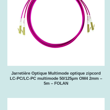
l
u
s
r
é
c
e
n
Jarretière Optique Multimode optique zipcord
t
LC-PC/LC-PC multimode 50/125µm OM4 2mm –
5m – FOLAN
a
u
p
l