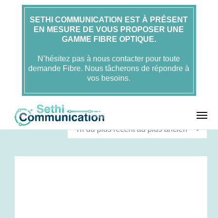
SETHI COMMUNICATION EST À PRÉSENT
EN MESURE DE VOUS PROPOSER UNE
GAMME FIBRE OPTIQUE.
N’hésitez pas à nous contacter pour toute
demande Fibre. Nous tâcherons de répondre à
vos besoins.
T
10 résultats affichés
r
Tri du plus récent au plus ancien
i
é
d
u
p