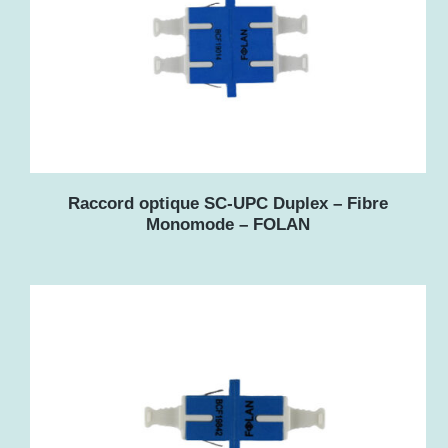
u
s
a
n
c
Raccord optique SC-UPC Duplex – Fibre
i
Monomode – FOLAN
e
n