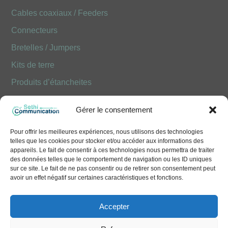
Cables coaxiaux / Feeders
Connecteurs
Bretelles / Jumpers
Kits de terre
Produits d’étancheites
Produits Optiques FOLAN
Gérer le consentement
NOUS CONTACTER
Pour offrir les meilleures expériences, nous utilisons des technologies
telles que les cookies pour stocker et/ou accéder aux informations des
10 Avenue Émile Aillaud - 91350 Grigny
appareils. Le fait de consentir à ces technologies nous permettra de traiter
des données telles que le comportement de navigation ou les ID uniques
+33 (0)1 41 83 68 50
sur ce site. Le fait de ne pas consentir ou de retirer son consentement peut
avoir un effet négatif sur certaines caractéristiques et fonctions.
contact@sethi-communication.com
Accepter