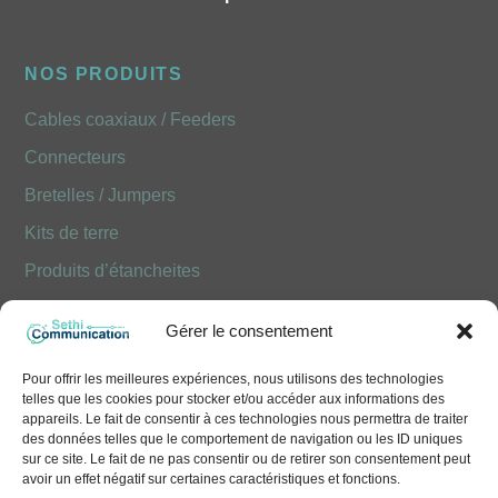
NOS PRODUITS
Cables coaxiaux / Feeders
Connecteurs
Bretelles / Jumpers
Kits de terre
Produits d’étancheites
Produits Optiques FOLAN
Gérer le consentement
NOUS CONTACTER
Pour offrir les meilleures expériences, nous utilisons des technologies
telles que les cookies pour stocker et/ou accéder aux informations des
10 Avenue Émile Aillaud - 91350 Grigny
appareils. Le fait de consentir à ces technologies nous permettra de traiter
des données telles que le comportement de navigation ou les ID uniques
+33 (0)1 41 83 68 50
sur ce site. Le fait de ne pas consentir ou de retirer son consentement peut
avoir un effet négatif sur certaines caractéristiques et fonctions.
contact@sethi-communication.com