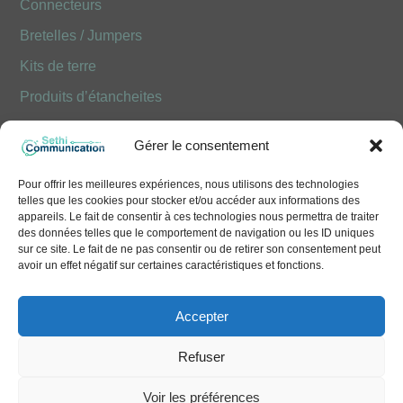
Connecteurs
Bretelles / Jumpers
Kits de terre
Produits d’étancheites
Produits Optiques FOLAN
Gérer le consentement
NOUS CONTACTER
Pour offrir les meilleures expériences, nous utilisons des technologies
telles que les cookies pour stocker et/ou accéder aux informations des
10 Avenue Émile Aillaud - 91350 Grigny
appareils. Le fait de consentir à ces technologies nous permettra de traiter
des données telles que le comportement de navigation ou les ID uniques
+33 (0)1 41 83 68 50
sur ce site. Le fait de ne pas consentir ou de retirer son consentement peut
avoir un effet négatif sur certaines caractéristiques et fonctions.
contact@sethi-communication.com
Accepter
Refuser
We use cookies to deliver you the best
Voir les préférences