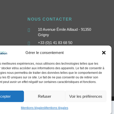
NOUS CONTACTER
10 Avenue Émile Aillaud - 91350
Grigny
+33 (0)1 41 83 68 50
contact@sethi-communication.com
Gérer le consentement
les meilleures expériences, nous utilisons des technologies telles que les
 stocker et/ou accéder aux informations des appareils. Le fait de consentir à
gies nous permettra de traiter des données telles que le comportement de
 les ID uniques sur ce site. Le fait de ne pas consentir ou de retirer son
 peut avoir un effet négatif sur certaines caractéristiques et fonctions.
cepter
Refuser
Voir les préférences
Mentions légales
Mentions légales
arn More
Got it