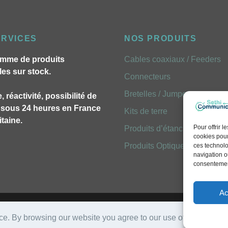
ERVICES
NOS PRODUITS
mme de produits
Cables coaxiaux / Feeders
les sur stock.
Connecteurs
Bretelles / Jumpers
, réactivité, possibilité de
n sous 24 heures en France
Kits de terre
taine.
Pour offrir 
Produits d’étancheites
cookies pour
Produits Optiques FOLAN
ces technolo
navigation ou
consentement
Ac
Mentions légales
- Réalisation
Emavista
ce. By browsing our website you agree to our use of cookies.
Le