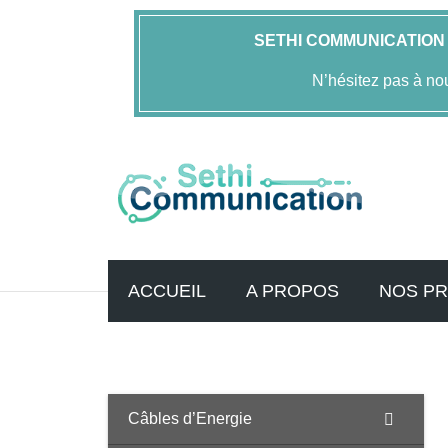
SETHI COMMUNICATION
N’hésitez pas à no
ACCUEIL
A PROPOS
NOS PR
Accueil
FOLAN
Bandeaux de Distribution Optique
B
Câbles d’Energie