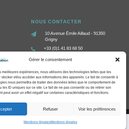
NOUS CONTACTER
10 Avenue Émile Aillaud - 91350
Grigny
+33 (0)1 41 83 68 50
contact@sethi-communication.com
Gérer le consentement
les meilleures expériences, nous utilisons des technologies telles que les
 stocker et/ou accéder aux informations des appareils. Le fait de consentir à
gies nous permettra de traiter des données telles que le comportement de
 les ID uniques sur ce site. Le fait de ne pas consentir ou de retirer son
 peut avoir un effet négatif sur certaines caractéristiques et fonctions.
cepter
Refuser
Voir les préférences
Mentions légales
Mentions légales
arn More
Got it