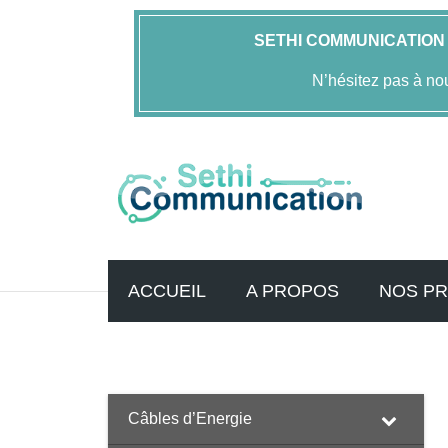
SETHI COMMUNICATION
N’hésitez pas à no
ACCUEIL
A PROPOS
NOS PR
Accueil
Bretelles / Jumpers
Bretelles 1/2" Superflex 4.
Câbles d’Energie