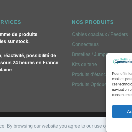
ERVICES
NOS PRODUITS
mme de produits
Cables coaxiaux / Feeders
les sur stock.
Connecteurs
Bretelles / Jumpers
, réactivité, possibilité de
n sous 24 heures en France
Kits de terre
taine.
Pour offrir 
Produits d’étancheites
cookies pour
Produits Optiques FOLAN
ces technolo
navigation ou
consentement
Ac
Mentions légales
- Réalisation
Emavista
ce. By browsing our website you agree to our use of cookies.
Le