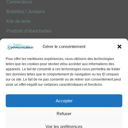
Connecteurs
Bretelles / Jumpers
Kits de terre
Produits d’étancheites
Produits Optiques FOLAN
Gérer le consentement
NOUS CONTACTER
Pour offrir les meilleures expériences, nous utilisons des technologies
telles que les cookies pour stocker et/ou accéder aux informations des
10 Avenue Émile Aillaud - 91350 Grigny
appareils. Le fait de consentir à ces technologies nous permettra de traiter
des données telles que le comportement de navigation ou les ID uniques
+33 (0)1 41 83 68 50
sur ce site. Le fait de ne pas consentir ou de retirer son consentement peut
avoir un effet négatif sur certaines caractéristiques et fonctions.
contact@sethi-communication.com
Accepter
Refuser
We use cookies to deliver you the best
Voir les préférences