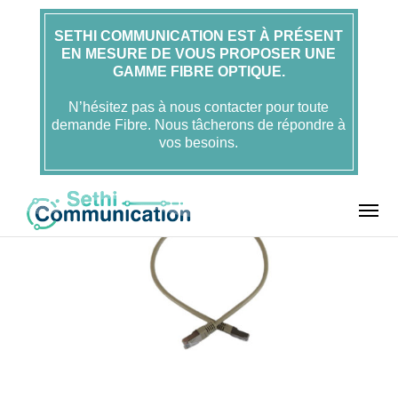
SETHI COMMUNICATION EST À PRÉSENT
EN MESURE DE VOUS PROPOSER UNE
Accueil
FOLAN
GAMME FIBRE OPTIQUE.
Cordons Ethernet RJ45
Cordon Ethernet RJ45 –
Catégorie 6A – Blindé S/FTP – Gaine de Protection Thermorétractable
LSZH gris – 0,5m – FOLAN
N’hésitez pas à nous contacter pour toute
demande Fibre. Nous tâcherons de répondre à
vos besoins.