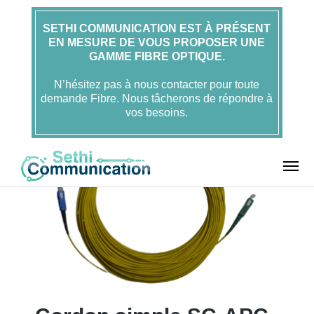
SETHI COMMUNICATION EST À PRÉSENT
EN MESURE DE VOUS PROPOSER UNE
Accueil
FOLAN
GAMME FIBRE OPTIQUE.
Cordons
Cordons autres
Cordon simple SC-
APC monomode G657A2 2mm 30m – FOLAN
N’hésitez pas à nous contacter pour toute
demande Fibre. Nous tâcherons de répondre à
vos besoins.