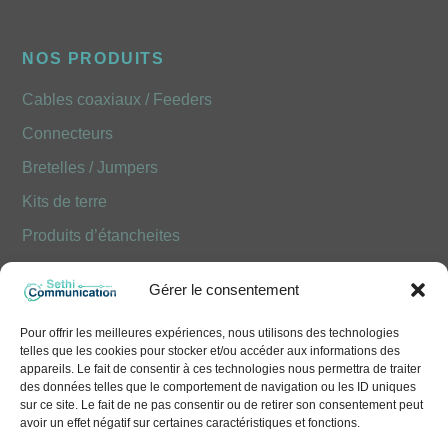
NOS PRODUITS
Cables coaxiaux / Feeders
Connecteurs
Bretelles / Jumpers
Kits de terre
Produits d’étancheites
Produits Optiques FOLAN
Gérer le consentement
NOUS CONTACTER
Pour offrir les meilleures expériences, nous utilisons des technologies
telles que les cookies pour stocker et/ou accéder aux informations des
10 Avenue Émile Aillaud - 91350 Grigny
appareils. Le fait de consentir à ces technologies nous permettra de traiter
des données telles que le comportement de navigation ou les ID uniques
+33 (0)1 41 83 68 50
sur ce site. Le fait de ne pas consentir ou de retirer son consentement peut
avoir un effet négatif sur certaines caractéristiques et fonctions.
contact@sethi-communication.com