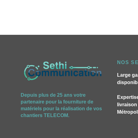
NOS S
Large ga
disponib
Depuis plus de 25 ans votre
Expertise
partenaire pour la fourniture de
livraiso
matériels pour la réalisation de vos
Métropoli
chantiers TELECOM.