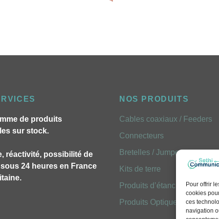
ERVICES
NOS PRODUITS
mme de produits
Cables coaxiaux / Feeders
les sur stock.
Connecteurs
Bretelles / Jumpers
, réactivité, possibilité de
n sous 24 heures en France
Kits de terre
taine.
Pour offrir 
Produits d’étancheites
cookies pour
Produits Optiques FOLAN
ces technolo
navigation ou