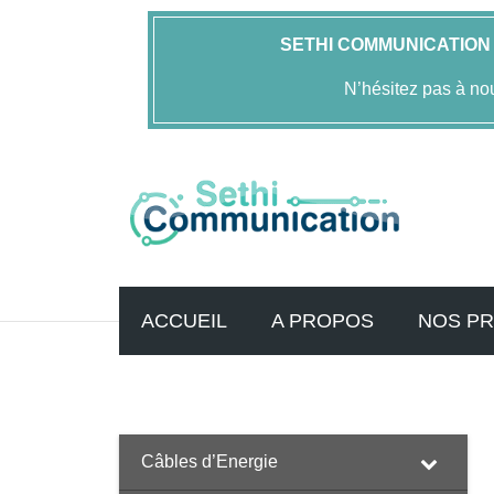
SETHI COMMUNICATION
N’hésitez pas à no
ACCUEIL
A PROPOS
NOS PR
Accueil
FOLAN
Jarretières Optiques
ST-PC/ST-PC mu
Câbles d’Energie