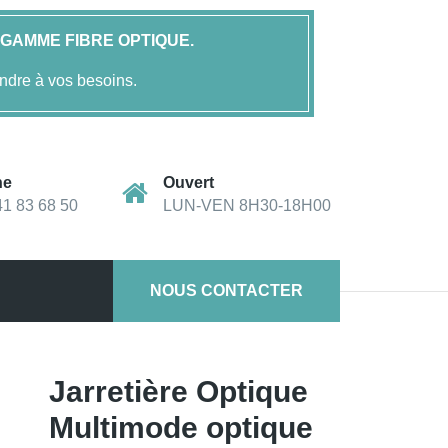
GAMME FIBRE OPTIQUE.
ndre à vos besoins.
ne
Ouvert
41 83 68 50
LUN-VEN 8H30-18H00
NOUS CONTACTER
de 62,5/125µm OM1 2 mm – 5m – FOLAN
Jarretière Optique
Multimode optique