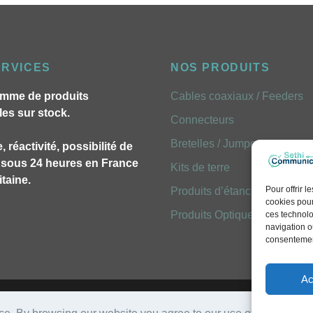
ERVICES
NOS PRODUITS
mme de produits
Cables coaxiaux / Feeders
les sur stock.
Connecteurs
Bretelles / Jumpers
, réactivité, possibilité de
n sous 24 heures en France
Kits de terre
taine.
Pour offrir 
Produits d’étancheites
cookies pour
Produits Optiques FOLAN
ces technolo
navigation ou
consentement
Ac
Mentions légales
- Réalisation
Emavista