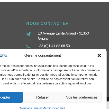
NOUS CONTACTER
10 Avenue Émile Aillaud - 91350
Grigny
+33 (0)1 41 83 68 50
contact@sethi-communication.com
Gérer le consentement
les meilleures expériences, nous utilisons des technologies telles que les
 stocker et/ou accéder aux informations des appareils. Le fait de consentir à
gies nous permettra de traiter des données telles que le comportement de
 les ID uniques sur ce site. Le fait de ne pas consentir ou de retirer son
 peut avoir un effet négatif sur certaines caractéristiques et fonctions.
cepter
Refuser
Voir les préférences
Mentions légales
Mentions légales