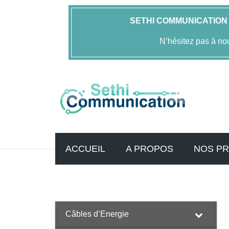
SETHI COMMUNICATION
N’hésitez pas à no
ACCUEIL
A PROPOS
NOS PR
Accueil
FOLAN
Pince d'ancrage et de suspension
Pi
Câbles d’Energie