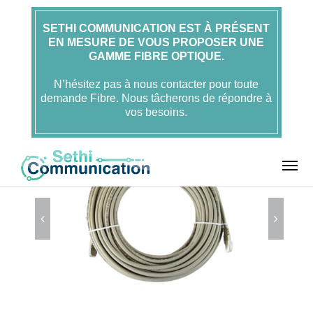
SETHI COMMUNICATION EST À PRÉSENT
EN MESURE DE VOUS PROPOSER UNE
Accueil
FOLAN
GAMME FIBRE OPTIQUE.
Cordons Ethernet RJ45
Cordon Ethernet RJ45 –
Catégorie 6 – Blindé F/UTP – Gaine de Protection Thermorétractable
LSZH gris – 20m – FOLAN
N’hésitez pas à nous contacter pour toute
demande Fibre. Nous tâcherons de répondre à
vos besoins.