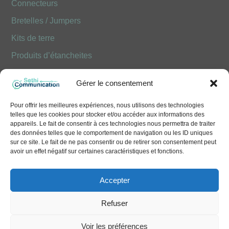
Connecteurs
Bretelles / Jumpers
Kits de terre
Produits d’étancheites
Produits Optiques FOLAN
Gérer le consentement
NOUS CONTACTER
Pour offrir les meilleures expériences, nous utilisons des technologies
telles que les cookies pour stocker et/ou accéder aux informations des
10 Avenue Émile Aillaud - 91350 Grigny
appareils. Le fait de consentir à ces technologies nous permettra de traiter
des données telles que le comportement de navigation ou les ID uniques
+33 (0)1 41 83 68 50
sur ce site. Le fait de ne pas consentir ou de retirer son consentement peut
avoir un effet négatif sur certaines caractéristiques et fonctions.
contact@sethi-communication.com
Accepter
Refuser
We use cookies to deliver you the best
Voir les préférences