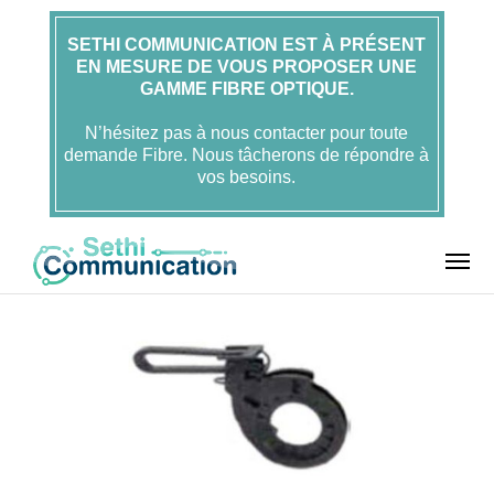
SETHI COMMUNICATION EST À PRÉSENT
EN MESURE DE VOUS PROPOSER UNE
Accueil
FOLAN
GAMME FIBRE OPTIQUE.
Pince d'ancrage et de suspension
Pince
d’Ancrage de Branchement Roll ADSS – Ø4-6,2mm – FOLAN
N’hésitez pas à nous contacter pour toute
demande Fibre. Nous tâcherons de répondre à
vos besoins.