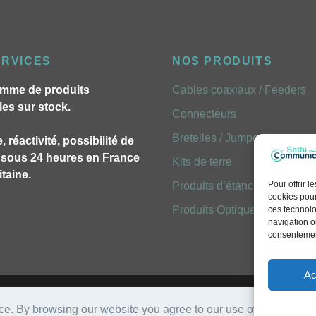
ERVICES
NOS PRODUITS
mme de produits
Cables coaxiaux / Feeders
les sur stock.
Connecteurs
Bretelles / Jumpers
, réactivité, possibilité de
n sous 24 heures en France
Kits de terre
taine.
Pour offrir 
Produits d’étancheites
cookies pour
Produits Optiques FOLAN
ces technolo
navigation ou
consentement
Ac
Mentions légales
- Réalisation
Emavista
ce. By browsing our website you agree to our use of cookies.
Le