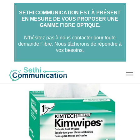
SETHI COMMUNICATION EST À PRÉSENT
EN MESURE DE VOUS PROPOSER UNE
Accueil
FOLAN
GAMME FIBRE OPTIQUE.
Outils FOLAN
Outils et produits de nettoyage
Tissus de nettoyage fibre optique KIMWIPES – 280 feuilles – Nettoyage à
sec – FOLAN
N’hésitez pas à nous contacter pour toute
demande Fibre. Nous tâcherons de répondre à
vos besoins.